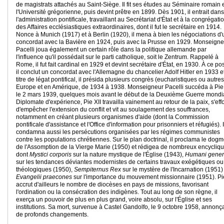
de magistrats attachés au Saint-Siège. Il fit ses études au Séminaire romain e
l'Université grégorienne, puis devint prêtre en 1899. Dès 1901, il entrait dans
l'administration pontificale, travaillant au Secrétariat d'État et à la congrégati
des Affaires ecclésiastiques extraordinaires, dont il fut le secrétaire en 1914.
Nonce à Munich (1917) et à Berlin (1920), il mena à bien les négociations d'
concordat avec la Bavière en 1924, puis avec la Prusse en 1929. Monseigne
Pacelli joua également un certain rôle dans la politique allemande par
l'influence qu'il possédait sur le parti catholique, soit le Zentrum. Rappelé à
Rome, il fut fait cardinal en 1929 et devint secrétaire d'État, en 1930. À ce pos
il conclut un concordat avec l'Allemagne du chancelier Adolf Hitler en 1933 et
titre de légat pontifical, il présida plusieurs congrès (eucharistiques ou autre
Europe et en Amérique, de 1934 à 1938. Monseigneur Pacelli succéda à Pie 
le 2 mars 1939, quelques mois avant le début de la Deuxième Guerre mondi
Diplomate d'expérience, Pie XII travailla vainement au retour de la paix, s'eff
d'empêcher l'extension du conflit et vit au soulagement des souffrances,
notamment en créant plusieurs organismes d'aide (dont la Commission
pontificale d'assistance et l'Office d'information pour prisonniers et réfugiés). I
condamna aussi les persécutions organisées par les régimes communistes
contre les populations chrétiennes. Sur le plan doctrinal, il proclama le dog
de l'Assomption de la Vierge Marie (1950) et rédigea de nombreux encycliqu
dont
Mystici corporis
sur la nature mystique de l'Église (1943),
Humani gener
sur les tendances déviantes modernistes de certains travaux exégétiques ou
théologiques (1950),
Sempiternus Rex
sur le mystère de l'Incarnation (1951)
Evangelii praecones
sur l'importance du mouvement missionnaire (1951). Pie
accrut d'ailleurs le nombre de diocèses en pays de missions, favorisant
l'ordination ou la consécration des indigènes. Tout au long de son règne, il
exerça un pouvoir de plus en plus grand, voire absolu, sur l'Église et ses
institutions. Sa mort, survenue à Castel Gandolfo, le 9 octobre 1958, annonça
de profonds changements.