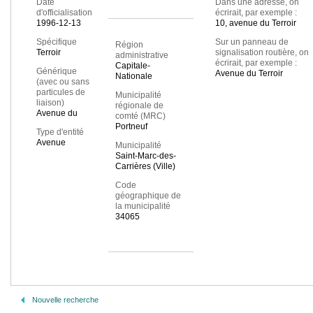
Date
Dans une adresse, on
d'officialisation
écrirait, par exemple :
1996-12-13
10, avenue du Terroir
Spécifique
Sur un panneau de
Région
Terroir
signalisation routière, on
administrative
écrirait, par exemple :
Capitale-
Générique
Avenue du Terroir
Nationale
(avec ou sans
particules de
Municipalité
liaison)
régionale de
Avenue du
comté (MRC)
Portneuf
Type d'entité
Avenue
Municipalité
Saint-Marc-des-
Carrières (Ville)
Code
géographique de
la municipalité
34065
Nouvelle recherche