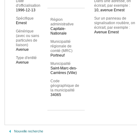
Date
Dans une adresse, on
d'officialisation
écrirait, par exemple :
1996-12-13
10, avenue Ernest
Spécifique
Sur un panneau de
Région
Ernest
signalisation routière, on
administrative
écrirait, par exemple :
Capitale-
Générique
Avenue Ernest
Nationale
(avec ou sans
particules de
Municipalité
liaison)
régionale de
Avenue
comté (MRC)
Portneuf
Type d'entité
Avenue
Municipalité
Saint-Marc-des-
Carrières (Ville)
Code
géographique de
la municipalité
34065
Nouvelle recherche