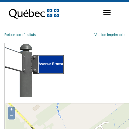
Passer
au
contenu
Retour aux résultats
Version imprimable
Avenue Ernest
+
−