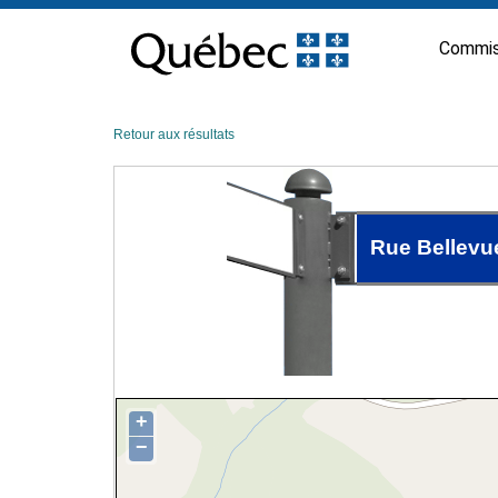
Passer
au
Commis
contenu
Retour aux résultats
Rue Bellevu
+
−