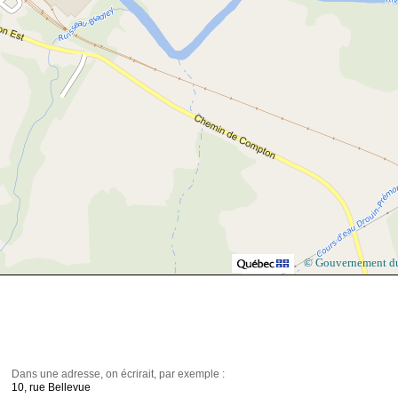
© Gouvernement d
Dans une adresse, on écrirait, par exemple :
10, rue Bellevue