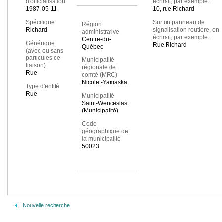
d'officialisation
écrirait, par exemple :
1987-05-11
10, rue Richard
Spécifique
Sur un panneau de
Région
Richard
signalisation routière, on
administrative
écrirait, par exemple :
Centre-du-
Générique
Rue Richard
Québec
(avec ou sans
particules de
Municipalité
liaison)
régionale de
Rue
comté (MRC)
Nicolet-Yamaska
Type d'entité
Rue
Municipalité
Saint-Wenceslas
(Municipalité)
Code
géographique de
la municipalité
50023
Nouvelle recherche