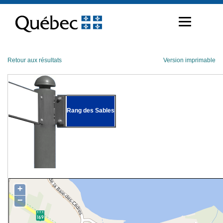
Passer
au
contenu
Retour aux résultats
Version imprimable
Rang des Sables
+
−