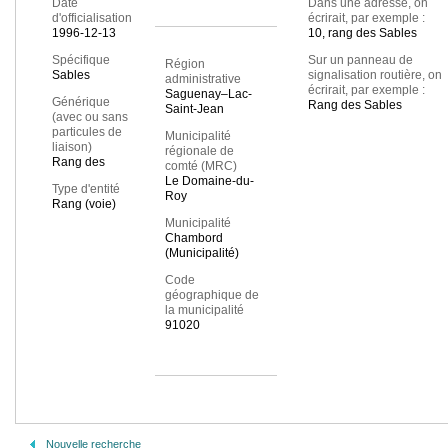
Date
Dans une adresse, on
d'officialisation
écrirait, par exemple :
1996-12-13
10, rang des Sables
Spécifique
Sur un panneau de
Région
Sables
signalisation routière, on
administrative
écrirait, par exemple :
Saguenay–Lac-
Générique
Rang des Sables
Saint-Jean
(avec ou sans
particules de
Municipalité
liaison)
régionale de
Rang des
comté (MRC)
Le Domaine-du-
Type d'entité
Roy
Rang (voie)
Municipalité
Chambord
(Municipalité)
Code
géographique de
la municipalité
91020
Nouvelle recherche