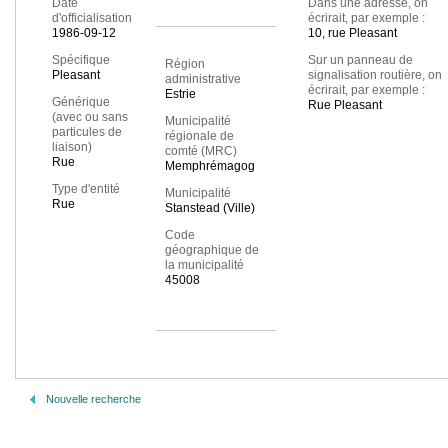
Date
Dans une adresse, on
d'officialisation
écrirait, par exemple :
1986-09-12
10, rue Pleasant
Spécifique
Sur un panneau de
Région
Pleasant
signalisation routière, on
administrative
écrirait, par exemple :
Estrie
Générique
Rue Pleasant
(avec ou sans
Municipalité
particules de
régionale de
liaison)
comté (MRC)
Rue
Memphrémagog
Type d'entité
Municipalité
Rue
Stanstead (Ville)
Code
géographique de
la municipalité
45008
Nouvelle recherche