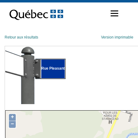
Passer
au
contenu
Retour aux résultats
Version imprimable
Rue Pleasant
+
−