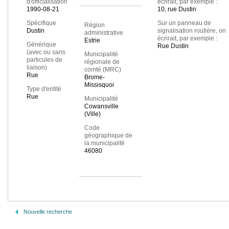
d'officialisation
écrirait, par exemple :
1990-08-21
10, rue Dustin
Spécifique
Sur un panneau de
Région
Dustin
signalisation routière, on
administrative
écrirait, par exemple :
Estrie
Générique
Rue Dustin
(avec ou sans
Municipalité
particules de
régionale de
liaison)
comté (MRC)
Rue
Brome-
Missisquoi
Type d'entité
Rue
Municipalité
Cowansville
(Ville)
Code
géographique de
la municipalité
46080
Nouvelle recherche