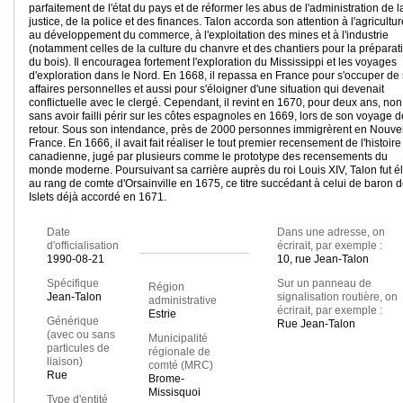
parfaitement de l'état du pays et de réformer les abus de l'administration de l
justice, de la police et des finances. Talon accorda son attention à l'agricultur
au développement du commerce, à l'exploitation des mines et à l'industrie
(notamment celles de la culture du chanvre et des chantiers pour la préparat
du bois). Il encouragea fortement l'exploration du Mississippi et les voyages
d'exploration dans le Nord. En 1668, il repassa en France pour s'occuper de
affaires personnelles et aussi pour s'éloigner d'une situation qui devenait
conflictuelle avec le clergé. Cependant, il revint en 1670, pour deux ans, non
sans avoir failli périr sur les côtes espagnoles en 1669, lors de son voyage d
retour. Sous son intendance, près de 2000 personnes immigrèrent en Nouvel
France. En 1666, il avait fait réaliser le tout premier recensement de l'histoire
canadienne, jugé par plusieurs comme le prototype des recensements du
monde moderne. Poursuivant sa carrière auprès du roi Louis XIV, Talon fut é
au rang de comte d'Orsainville en 1675, ce titre succédant à celui de baron 
Islets déjà accordé en 1671.
Date
Dans une adresse, on
d'officialisation
écrirait, par exemple :
1990-08-21
10, rue Jean-Talon
Spécifique
Sur un panneau de
Région
Jean-Talon
signalisation routière, on
administrative
écrirait, par exemple :
Estrie
Générique
Rue Jean-Talon
(avec ou sans
Municipalité
particules de
régionale de
liaison)
comté (MRC)
Rue
Brome-
Missisquoi
Type d'entité