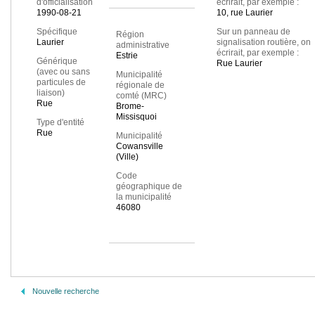
d'officialisation
écrirait, par exemple :
1990-08-21
10, rue Laurier
Spécifique
Sur un panneau de
Région
Laurier
signalisation routière, on
administrative
écrirait, par exemple :
Estrie
Générique
Rue Laurier
(avec ou sans
Municipalité
particules de
régionale de
liaison)
comté (MRC)
Rue
Brome-
Missisquoi
Type d'entité
Rue
Municipalité
Cowansville
(Ville)
Code
géographique de
la municipalité
46080
Nouvelle recherche