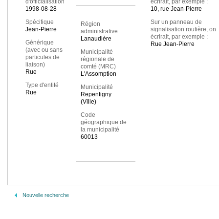
d'officialisation
écrirait, par exemple :
1998-08-28
10, rue Jean-Pierre
Spécifique
Sur un panneau de
Région
Jean-Pierre
signalisation routière, on
administrative
écrirait, par exemple :
Lanaudière
Générique
Rue Jean-Pierre
(avec ou sans
Municipalité
particules de
régionale de
liaison)
comté (MRC)
Rue
L'Assomption
Type d'entité
Municipalité
Rue
Repentigny
(Ville)
Code
géographique de
la municipalité
60013
Nouvelle recherche