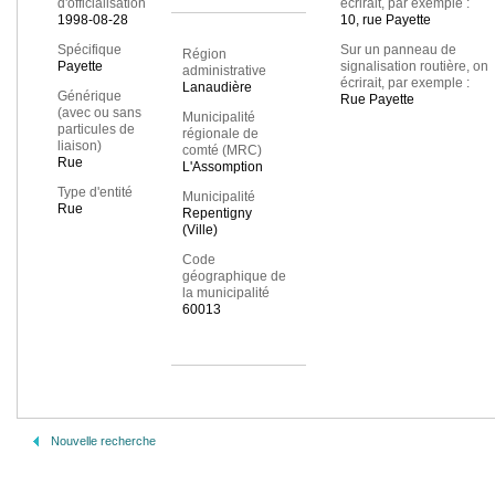
d'officialisation
écrirait, par exemple :
1998-08-28
10, rue Payette
Spécifique
Sur un panneau de
Région
Payette
signalisation routière, on
administrative
écrirait, par exemple :
Lanaudière
Générique
Rue Payette
(avec ou sans
Municipalité
particules de
régionale de
liaison)
comté (MRC)
Rue
L'Assomption
Type d'entité
Municipalité
Rue
Repentigny
(Ville)
Code
géographique de
la municipalité
60013
Nouvelle recherche