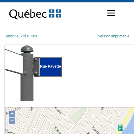
Passer
au
contenu
Retour aux résultats
Version imprimable
Rue Payette
+
−