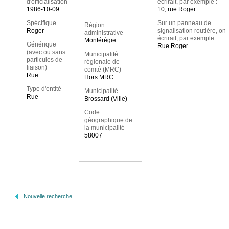
d'officialisation
écrirait, par exemple :
1986-10-09
10, rue Roger
Spécifique
Sur un panneau de
Région
Roger
signalisation routière, on
administrative
écrirait, par exemple :
Montérégie
Générique
Rue Roger
(avec ou sans
Municipalité
particules de
régionale de
liaison)
comté (MRC)
Rue
Hors MRC
Type d'entité
Municipalité
Rue
Brossard (Ville)
Code
géographique de
la municipalité
58007
Nouvelle recherche