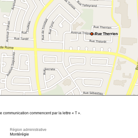
Rue Therrien
de communication commencent par la lettre « T ».
Région administrative
Montérégie