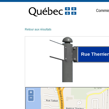
Passer
au
Commis
contenu
Retour aux résultats
Rue Therrie
+
−