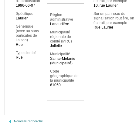
d'officialisation
écrirait, par exemple :
1996-06-07
10, rue Laurier
Spécifique
Sur un panneau de
Région
Laurier
signalisation routière, on
administrative
écrirait, par exemple :
Lanaudière
Générique
Rue Laurier
(avec ou sans
Municipalité
particules de
régionale de
liaison)
comté (MRC)
Rue
Joliette
Type d'entité
Municipalité
Rue
Sainte-Mélanie
(Municipalité)
Code
géographique de
la municipalité
61050
Nouvelle recherche