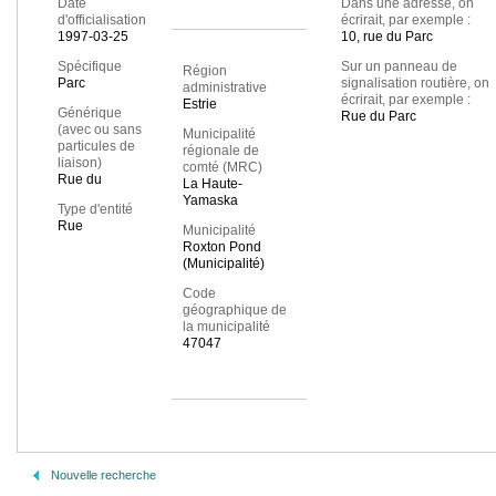
Date
Dans une adresse, on
d'officialisation
écrirait, par exemple :
1997-03-25
10, rue du Parc
Spécifique
Sur un panneau de
Région
Parc
signalisation routière, on
administrative
écrirait, par exemple :
Estrie
Générique
Rue du Parc
(avec ou sans
Municipalité
particules de
régionale de
liaison)
comté (MRC)
Rue du
La Haute-
Yamaska
Type d'entité
Rue
Municipalité
Roxton Pond
(Municipalité)
Code
géographique de
la municipalité
47047
Nouvelle recherche