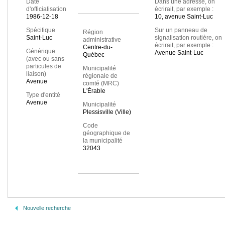
Date
Dans une adresse, on
d'officialisation
écrirait, par exemple :
1986-12-18
10, avenue Saint-Luc
Spécifique
Sur un panneau de
Région
Saint-Luc
signalisation routière, on
administrative
écrirait, par exemple :
Centre-du-
Générique
Avenue Saint-Luc
Québec
(avec ou sans
particules de
Municipalité
liaison)
régionale de
Avenue
comté (MRC)
L'Érable
Type d'entité
Avenue
Municipalité
Plessisville (Ville)
Code
géographique de
la municipalité
32043
Nouvelle recherche