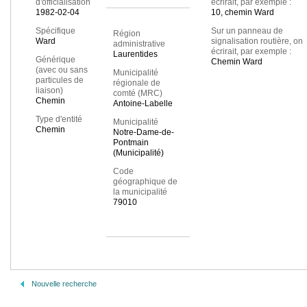
d'officialisation
écrirait, par exemple :
1982-02-04
10, chemin Ward
Spécifique
Sur un panneau de
Région
Ward
signalisation routière, on
administrative
écrirait, par exemple :
Laurentides
Générique
Chemin Ward
(avec ou sans
Municipalité
particules de
régionale de
liaison)
comté (MRC)
Chemin
Antoine-Labelle
Type d'entité
Municipalité
Chemin
Notre-Dame-de-
Pontmain
(Municipalité)
Code
géographique de
la municipalité
79010
Nouvelle recherche