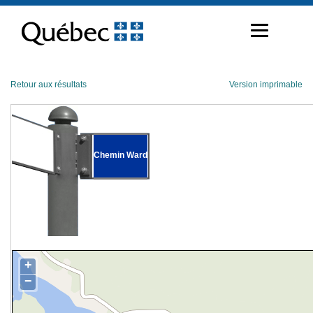
Passer
au
contenu
Retour aux résultats
Version imprimable
Chemin Ward
+
−