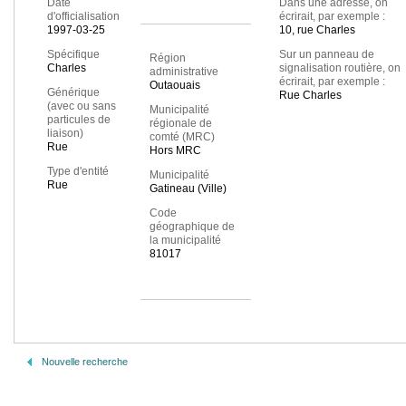
Date
Dans une adresse, on
d'officialisation
écrirait, par exemple :
1997-03-25
10, rue Charles
Spécifique
Sur un panneau de
Région
Charles
signalisation routière, on
administrative
écrirait, par exemple :
Outaouais
Générique
Rue Charles
(avec ou sans
Municipalité
particules de
régionale de
liaison)
comté (MRC)
Rue
Hors MRC
Type d'entité
Municipalité
Rue
Gatineau (Ville)
Code
géographique de
la municipalité
81017
Nouvelle recherche