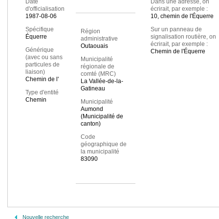
Date
Dans une adresse, on
d'officialisation
écrirait, par exemple :
1987-08-06
10, chemin de l'Équerre
Spécifique
Sur un panneau de
Région
Équerre
signalisation routière, on
administrative
écrirait, par exemple :
Outaouais
Générique
Chemin de l'Équerre
(avec ou sans
Municipalité
particules de
régionale de
liaison)
comté (MRC)
Chemin de l'
La Vallée-de-la-
Gatineau
Type d'entité
Chemin
Municipalité
Aumond
(Municipalité de
canton)
Code
géographique de
la municipalité
83090
Nouvelle recherche