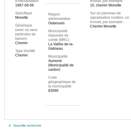
d'officialisation
écrirait, par exemple :
1987-08-06
10, chemin Monette
Spécifique
Sur un panneau de
Région
Monette
signalisation routière, on
administrative
écrirait, par exemple :
Outaouais
Générique
Chemin Monette
(avec ou sans
Municipalité
particules de
régionale de
liaison)
comté (MRC)
Chemin
La Vallée-de-la-
Gatineau
Type d'entité
Chemin
Municipalité
Aumond
(Municipalité de
canton)
Code
géographique de
la municipalité
83090
Nouvelle recherche