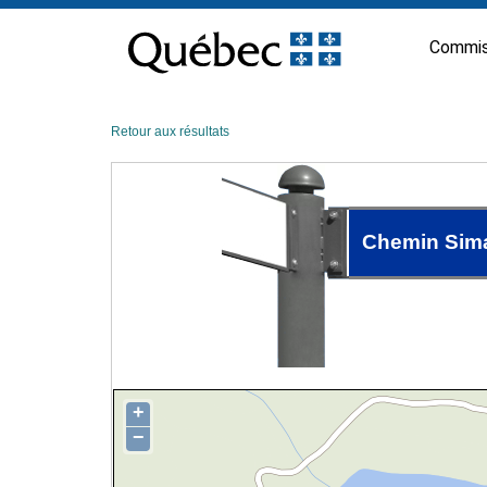
Passer
au
Commis
contenu
Retour aux résultats
Chemin Sim
+
−