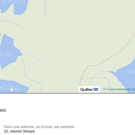
© Gouvernement d
1895.
Dans une adresse, on écrirait, par exemple :
10, chemin Simard