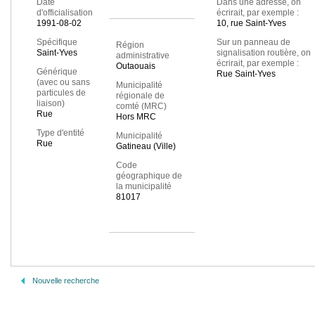
Date
Dans une adresse, on
d'officialisation
écrirait, par exemple :
1991-08-02
10, rue Saint-Yves
Spécifique
Sur un panneau de
Région
Saint-Yves
signalisation routière, on
administrative
écrirait, par exemple :
Outaouais
Générique
Rue Saint-Yves
(avec ou sans
Municipalité
particules de
régionale de
liaison)
comté (MRC)
Rue
Hors MRC
Type d'entité
Municipalité
Rue
Gatineau (Ville)
Code
géographique de
la municipalité
81017
Nouvelle recherche