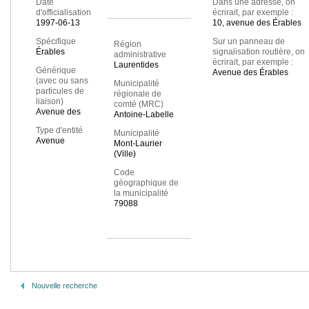
Date
Dans une adresse, on
d'officialisation
écrirait, par exemple :
1997-06-13
10, avenue des Érables
Spécifique
Sur un panneau de
Région
Érables
signalisation routière, on
administrative
écrirait, par exemple :
Laurentides
Générique
Avenue des Érables
(avec ou sans
Municipalité
particules de
régionale de
liaison)
comté (MRC)
Avenue des
Antoine-Labelle
Type d'entité
Municipalité
Avenue
Mont-Laurier
(Ville)
Code
géographique de
la municipalité
79088
Nouvelle recherche