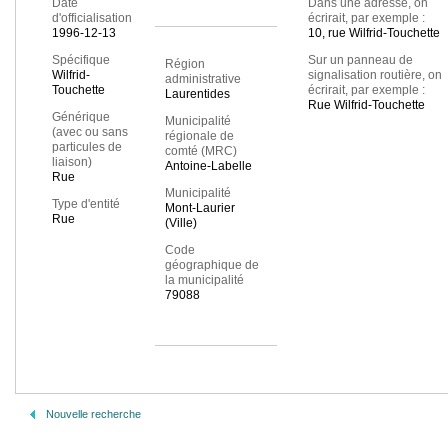
Date
Dans une adresse, on
d'officialisation
écrirait, par exemple :
1996-12-13
10, rue Wilfrid-Touchette
Spécifique
Sur un panneau de
Région
Wilfrid-
signalisation routière, on
administrative
Touchette
écrirait, par exemple :
Laurentides
Rue Wilfrid-Touchette
Générique
Municipalité
(avec ou sans
régionale de
particules de
comté (MRC)
liaison)
Antoine-Labelle
Rue
Municipalité
Type d'entité
Mont-Laurier
Rue
(Ville)
Code
géographique de
la municipalité
79088
Nouvelle recherche