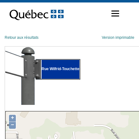
Passer
au
contenu
Retour aux résultats
Version imprimable
Rue Wilfrid-Touchette
+
−