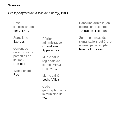
Sources
Les toponymes de la ville de Charny
, 1988.
Date
Dans une adresse, on
d'officialisation
écrirait, par exemple :
1987-12-17
10, rue de l'Express
Spécifique
Sur un panneau de
Région
Express
signalisation routière, on
administrative
écrirait, par exemple :
Chaudière-
Générique
Rue de l'Express
Appalaches
(avec ou sans
particules de
Municipalité
liaison)
régionale de
Rue de l'
comté (MRC)
Hors MRC
Type d'entité
Rue
Municipalité
Lévis (Ville)
Code
géographique de
la municipalité
25213