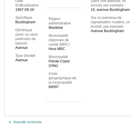
Date
Dans une adresse, on
d'officialisation
écrirait, par exemple :
1997-09-26
10, avenue Buckingham
Spécifique
Sur un panneau de
Région
Buckingham
signalisation routière, on
administrative
écrirait, par exemple :
Montréal
Générique
Avenue Buckingham
(avec ou sans
Municipalité
particules de
régionale de
liaison)
comté (MRC)
Avenue
Hors MRC
Type d'entité
Municipalité
Avenue
Pointe-Claire
(Ville)
Code
géographique de
la municipalité
66097
Nouvelle recherche