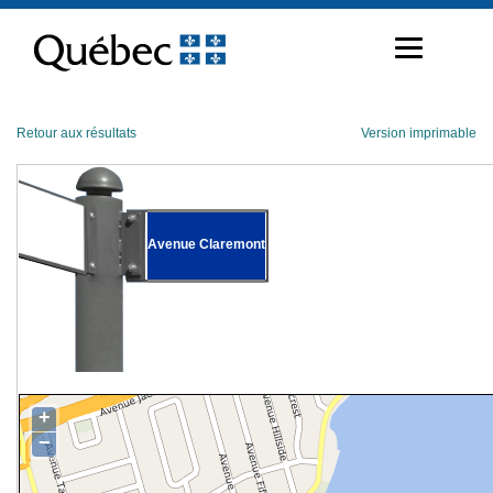
Passer
au
contenu
Retour aux résultats
Version imprimable
Avenue Claremont
+
−