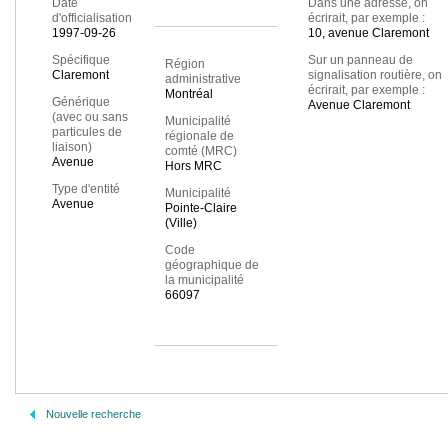
Date
Dans une adresse, on
d'officialisation
écrirait, par exemple :
1997-09-26
10, avenue Claremont
Spécifique
Sur un panneau de
Région
Claremont
signalisation routière, on
administrative
écrirait, par exemple :
Montréal
Générique
Avenue Claremont
(avec ou sans
Municipalité
particules de
régionale de
liaison)
comté (MRC)
Avenue
Hors MRC
Type d'entité
Municipalité
Avenue
Pointe-Claire
(Ville)
Code
géographique de
la municipalité
66097
Nouvelle recherche