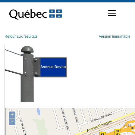
Passer
au
contenu
Retour aux résultats
Version imprimable
Avenue Devito
+
−