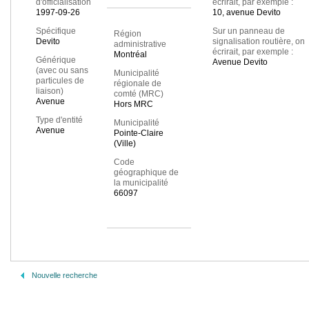
d'officialisation
écrirait, par exemple :
1997-09-26
10, avenue Devito
Spécifique
Sur un panneau de
Région
Devito
signalisation routière, on
administrative
écrirait, par exemple :
Montréal
Générique
Avenue Devito
(avec ou sans
Municipalité
particules de
régionale de
liaison)
comté (MRC)
Avenue
Hors MRC
Type d'entité
Municipalité
Avenue
Pointe-Claire
(Ville)
Code
géographique de
la municipalité
66097
Nouvelle recherche