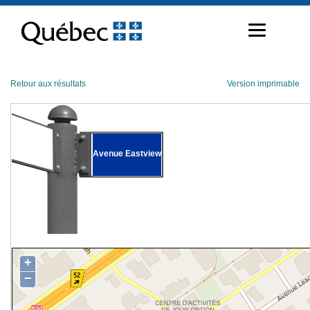
Passer
au
contenu
Retour aux résultats
Version imprimable
Avenue Eastview
+
−