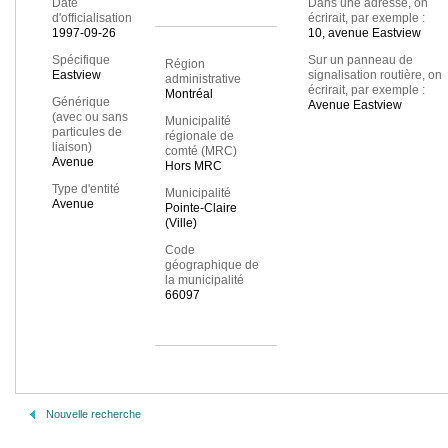
Date
Dans une adresse, on
d'officialisation
écrirait, par exemple :
1997-09-26
10, avenue Eastview
Spécifique
Sur un panneau de
Région
Eastview
signalisation routière, on
administrative
écrirait, par exemple :
Montréal
Générique
Avenue Eastview
(avec ou sans
Municipalité
particules de
régionale de
liaison)
comté (MRC)
Avenue
Hors MRC
Type d'entité
Municipalité
Avenue
Pointe-Claire
(Ville)
Code
géographique de
la municipalité
66097
Nouvelle recherche