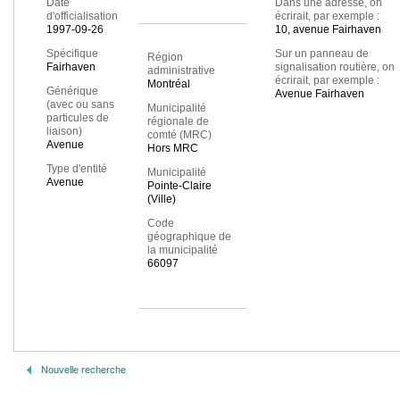
Date
Dans une adresse, on
d'officialisation
écrirait, par exemple :
1997-09-26
10, avenue Fairhaven
Spécifique
Sur un panneau de
Région
Fairhaven
signalisation routière, on
administrative
écrirait, par exemple :
Montréal
Générique
Avenue Fairhaven
(avec ou sans
Municipalité
particules de
régionale de
liaison)
comté (MRC)
Avenue
Hors MRC
Type d'entité
Municipalité
Avenue
Pointe-Claire
(Ville)
Code
géographique de
la municipalité
66097
Nouvelle recherche