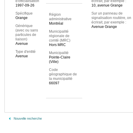
d'officialisation
écrirait, par exemple :
1997-09-26
10, avenue Grange
Spécifique
Sur un panneau de
Région
Grange
signalisation routière, on
administrative
écrirait, par exemple :
Montréal
Générique
Avenue Grange
(avec ou sans
Municipalité
particules de
régionale de
liaison)
comté (MRC)
Avenue
Hors MRC
Type d'entité
Municipalité
Avenue
Pointe-Claire
(Ville)
Code
géographique de
la municipalité
66097
Nouvelle recherche