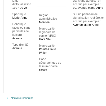
Date
Dans une adresse, on
d'officialisation
écrirait, par exemple :
1997-09-26
10, avenue Marie-Anne
Spécifique
Sur un panneau de
Région
Marie-Anne
signalisation routière, on
administrative
écrirait, par exemple :
Montréal
Générique
Avenue Marie-Anne
(avec ou sans
Municipalité
particules de
régionale de
liaison)
comté (MRC)
Avenue
Hors MRC
Type d'entité
Municipalité
Avenue
Pointe-Claire
(Ville)
Code
géographique de
la municipalité
66097
Nouvelle recherche