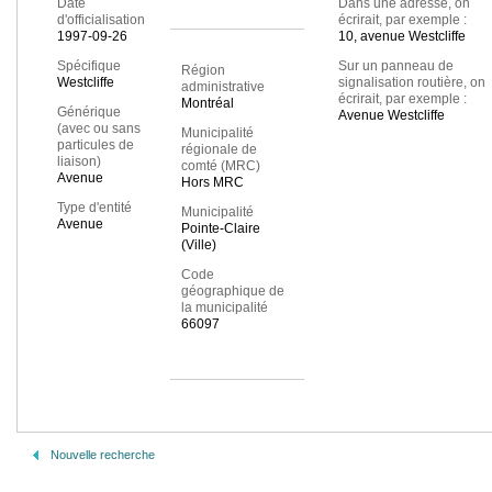
Date
Dans une adresse, on
d'officialisation
écrirait, par exemple :
1997-09-26
10, avenue Westcliffe
Spécifique
Sur un panneau de
Région
Westcliffe
signalisation routière, on
administrative
écrirait, par exemple :
Montréal
Générique
Avenue Westcliffe
(avec ou sans
Municipalité
particules de
régionale de
liaison)
comté (MRC)
Avenue
Hors MRC
Type d'entité
Municipalité
Avenue
Pointe-Claire
(Ville)
Code
géographique de
la municipalité
66097
Nouvelle recherche