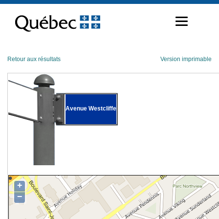
Passer
au
contenu
Retour aux résultats
Version imprimable
Avenue Westcliffe
+
−