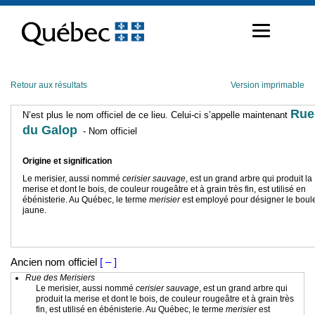
Passer
au
contenu
Retour aux résultats
Version imprimable
Rue
N’est plus le nom officiel de ce lieu. Celui-ci s’appelle maintenant
du Galop
- Nom officiel
Origine et signification
Le merisier, aussi nommé
cerisier sauvage
, est un grand arbre qui produit la
merise et dont le bois, de couleur rougeâtre et à grain très fin, est utilisé en
ébénisterie. Au Québec, le terme
merisier
est employé pour désigner le boul
jaune.
Ancien nom officiel
[ – ]
Rue des Merisiers
Le merisier, aussi nommé
cerisier sauvage
, est un grand arbre qui
produit la merise et dont le bois, de couleur rougeâtre et à grain très
fin, est utilisé en ébénisterie. Au Québec, le terme
merisier
est