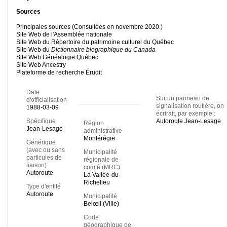
Sources
Principales sources (Consultées en novembre 2020.)
Site Web de l'Assemblée nationale
Site Web du Répertoire du patrimoine culturel du Québec
Site Web du
Dictionnaire biographique du Canada
Site Web Généalogie Québec
Site Web Ancestry
Plateforme de recherche Érudit
Date
Sur un panneau de
d'officialisation
signalisation routière, on
1988-03-09
écrirait, par exemple :
Spécifique
Autoroute Jean-Lesage
Région
Jean-Lesage
administrative
Montérégie
Générique
(avec ou sans
Municipalité
particules de
régionale de
liaison)
comté (MRC)
Autoroute
La Vallée-du-
Richelieu
Type d'entité
Autoroute
Municipalité
Belœil (Ville)
Code
géographique de