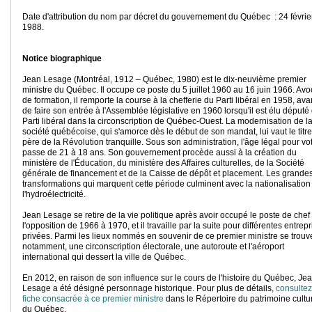
Date d'attribution du nom par décret du gouvernement du Québec : 24 févrie
1988.
Notice biographique
Jean Lesage (Montréal, 1912 – Québec, 1980) est le dix-neuvième premier
ministre du Québec. Il occupe ce poste du 5 juillet 1960 au 16 juin 1966. Avo
de formation, il remporte la course à la chefferie du Parti libéral en 1958, ava
de faire son entrée à l'Assemblée législative en 1960 lorsqu'il est élu député
Parti libéral dans la circonscription de Québec-Ouest. La modernisation de l
société québécoise, qui s'amorce dès le début de son mandat, lui vaut le titr
père de la Révolution tranquille. Sous son administration, l'âge légal pour vo
passe de 21 à 18 ans. Son gouvernement procède aussi à la création du
ministère de l'Éducation, du ministère des Affaires culturelles, de la Société
générale de financement et de la Caisse de dépôt et placement. Les grande
transformations qui marquent cette période culminent avec la nationalisation
l'hydroélectricité.
Jean Lesage se retire de la vie politique après avoir occupé le poste de chef
l'opposition de 1966 à 1970, et il travaille par la suite pour différentes entrep
privées. Parmi les lieux nommés en souvenir de ce premier ministre se trouv
notamment, une circonscription électorale, une autoroute et l'aéroport
international qui dessert la ville de Québec.
En 2012, en raison de son influence sur le cours de l'histoire du Québec, Je
Lesage a été désigné personnage historique. Pour plus de détails,
consultez
fiche consacrée à ce premier ministre
dans le Répertoire du patrimoine cultu
du Québec.