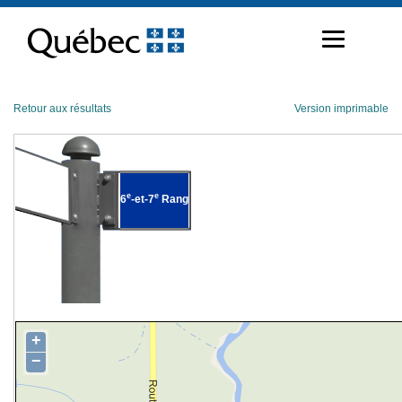
Passer
au
contenu
Retour aux résultats
Version imprimable
e
e
6
-et-7
Rang
+
−