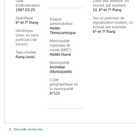
Date
Dans une adresse, on
d'officialisation
écrirait, par exemple :
e
e
1997-03-25
10, 6
-et-7
Rang
Spécifique
Sur un panneau de
Région
e
e
6
-et-7
Rang
signalisation routière, on
administrative
écrirait, par exemple :
Abitibi-
Générique
e
e
6
-et-7
Rang
Témiscamingue
(avec ou sans
particules de
Municipalité
liaison)
régionale de
comté (MRC)
Type d'entité
Abitibi-Ouest
Rang (voie)
Municipalité
Normétal
(Municipalité)
Code
géographique de
la municipalité
87115
Nouvelle recherche