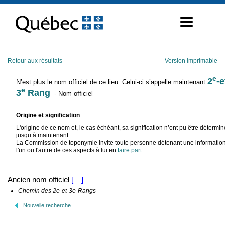
Passer
au
contenu
Retour aux résultats
Version imprimable
e
2
-e
N’est plus le nom officiel de ce lieu. Celui-ci s’appelle maintenant
e
3
Rang
- Nom officiel
Origine et signification
L'origine de ce nom et, le cas échéant, sa signification n’ont pu être détermi
jusqu’à maintenant.
La Commission de toponymie invite toute personne détenant une information
l'un ou l'autre de ces aspects à lui en
faire part
.
Ancien nom officiel
[ – ]
Chemin des 2e-et-3e-Rangs
Nouvelle recherche