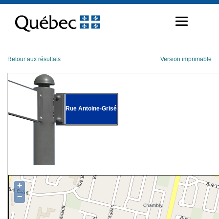
Passer
au
contenu
Retour aux résultats
Version imprimable
Rue Antoine-Grisé
+
−