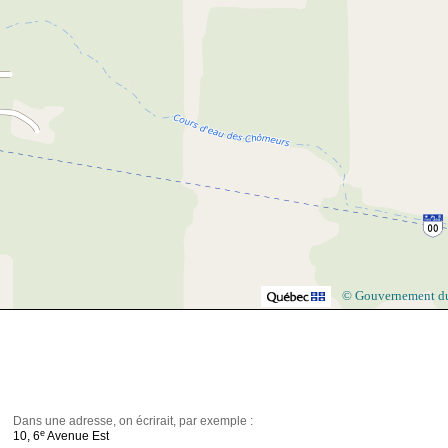
© Gouvernement d
Dans une adresse, on écrirait, par exemple :
e
10, 6
Avenue Est