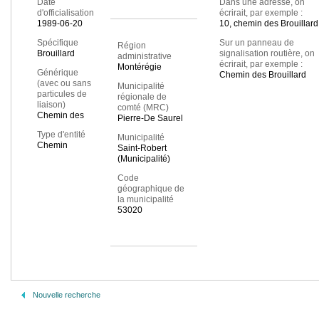
Date
Dans une adresse, on
d'officialisation
écrirait, par exemple :
1989-06-20
10, chemin des Brouillard
Spécifique
Sur un panneau de
Région
Brouillard
signalisation routière, on
administrative
écrirait, par exemple :
Montérégie
Générique
Chemin des Brouillard
(avec ou sans
Municipalité
particules de
régionale de
liaison)
comté (MRC)
Chemin des
Pierre-De Saurel
Type d'entité
Municipalité
Chemin
Saint-Robert
(Municipalité)
Code
géographique de
la municipalité
53020
Nouvelle recherche