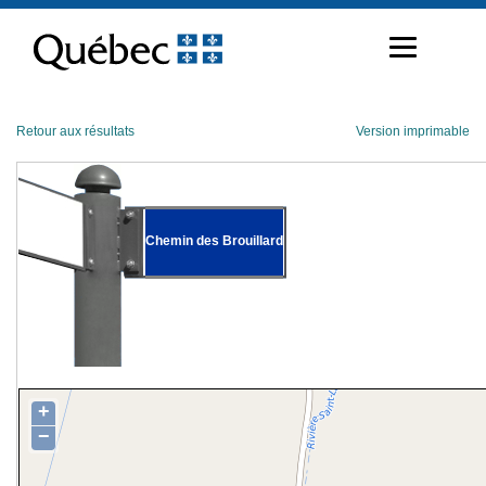
Passer
au
contenu
Retour aux résultats
Version imprimable
Chemin des Brouillard
+
−