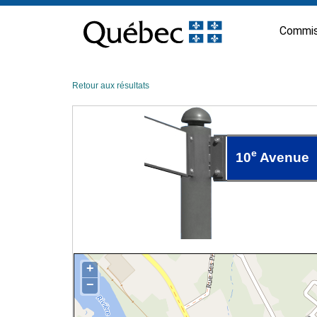
Passer
au
Commis
contenu
Retour aux résultats
e
10
Avenue
+
−