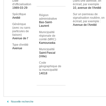
Date
Dans une adresse, on
d'officialisation
écrirait, par exemple :
1989-03-29
10, avenue de l'Amitié
Spécifique
Sur un panneau de
Région
Amitié
signalisation routière, on
administrative
écrirait, par exemple :
Bas-Saint-
Générique
Avenue de l'Amitié
Laurent
(avec ou sans
particules de
Municipalité
liaison)
régionale de
Avenue de l'
comté (MRC)
Kamouraska
Type d'entité
Avenue
Municipalité
Saint-Pascal
(Ville)
Code
géographique de
la municipalité
14018
Nouvelle recherche