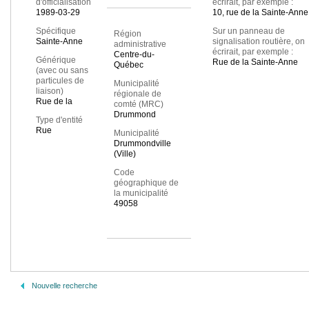
d'officialisation
écrirait, par exemple :
1989-03-29
10, rue de la Sainte-Anne
Spécifique
Sur un panneau de
Région
Sainte-Anne
signalisation routière, on
administrative
écrirait, par exemple :
Centre-du-
Générique
Rue de la Sainte-Anne
Québec
(avec ou sans
particules de
Municipalité
liaison)
régionale de
Rue de la
comté (MRC)
Drummond
Type d'entité
Rue
Municipalité
Drummondville
(Ville)
Code
géographique de
la municipalité
49058
Nouvelle recherche