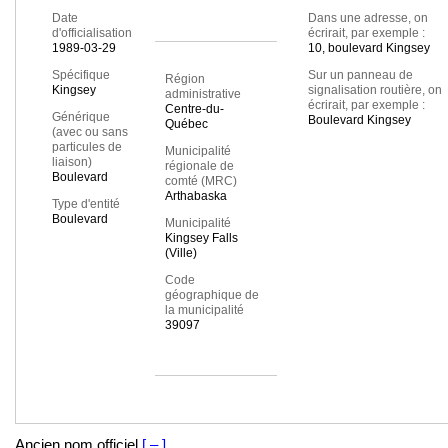
Date
Dans une adresse, on
d'officialisation
écrirait, par exemple :
1989-03-29
10, boulevard Kingsey
Spécifique
Sur un panneau de
Région
Kingsey
signalisation routière, on
administrative
écrirait, par exemple :
Centre-du-
Générique
Boulevard Kingsey
Québec
(avec ou sans
particules de
Municipalité
liaison)
régionale de
Boulevard
comté (MRC)
Arthabaska
Type d'entité
Boulevard
Municipalité
Kingsey Falls
(Ville)
Code
géographique de
la municipalité
39097
Ancien nom officiel
[ – ]