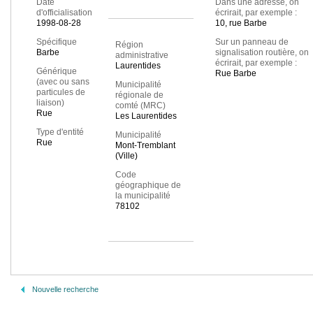
Date
Dans une adresse, on
d'officialisation
écrirait, par exemple :
1998-08-28
10, rue Barbe
Spécifique
Sur un panneau de
Région
Barbe
signalisation routière, on
administrative
écrirait, par exemple :
Laurentides
Générique
Rue Barbe
(avec ou sans
Municipalité
particules de
régionale de
liaison)
comté (MRC)
Rue
Les Laurentides
Type d'entité
Municipalité
Rue
Mont-Tremblant
(Ville)
Code
géographique de
la municipalité
78102
Nouvelle recherche