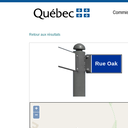
Passer
au
Commis
contenu
Retour aux résultats
Rue Oak
+
−