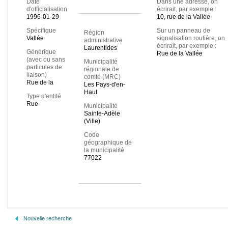
Date
Dans une adresse, on
d'officialisation
écrirait, par exemple :
1996-01-29
10, rue de la Vallée
Spécifique
Sur un panneau de
Région
Vallée
signalisation routière, on
administrative
écrirait, par exemple :
Laurentides
Générique
Rue de la Vallée
(avec ou sans
Municipalité
particules de
régionale de
liaison)
comté (MRC)
Rue de la
Les Pays-d'en-
Haut
Type d'entité
Rue
Municipalité
Sainte-Adèle
(Ville)
Code
géographique de
la municipalité
77022
Nouvelle recherche