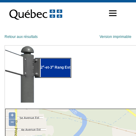
Passer
au
contenu
Retour aux résultats
Version imprimable
e
e
2
-et-3
Rang Est
+
−