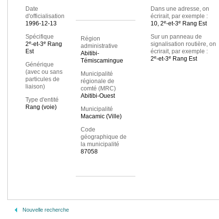
Date
Dans une adresse, on
d'officialisation
écrirait, par exemple :
e
e
1996-12-13
10, 2
-et-3
Rang Est
Spécifique
Sur un panneau de
Région
e
e
2
-et-3
Rang
signalisation routière, on
administrative
Est
écrirait, par exemple :
Abitibi-
e
e
2
-et-3
Rang Est
Témiscamingue
Générique
(avec ou sans
Municipalité
particules de
régionale de
liaison)
comté (MRC)
Abitibi-Ouest
Type d'entité
Rang (voie)
Municipalité
Macamic (Ville)
Code
géographique de
la municipalité
87058
Nouvelle recherche