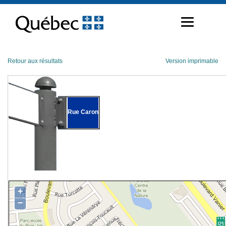
Passer
au
contenu
Retour aux résultats
Version imprimable
Rue Caron
+
−