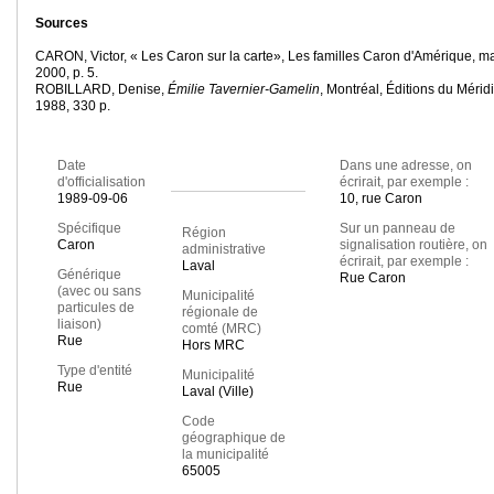
Sources
CARON, Victor, « Les Caron sur la carte», Les familles Caron d'Amérique, m
2000, p. 5.
ROBILLARD, Denise,
Émilie Tavernier-Gamelin
, Montréal, Éditions du Mérid
1988, 330 p.
Date
Dans une adresse, on
d'officialisation
écrirait, par exemple :
1989-09-06
10, rue Caron
Spécifique
Sur un panneau de
Région
Caron
signalisation routière, on
administrative
écrirait, par exemple :
Laval
Générique
Rue Caron
(avec ou sans
Municipalité
particules de
régionale de
liaison)
comté (MRC)
Rue
Hors MRC
Type d'entité
Municipalité
Rue
Laval (Ville)
Code
géographique de
la municipalité
65005